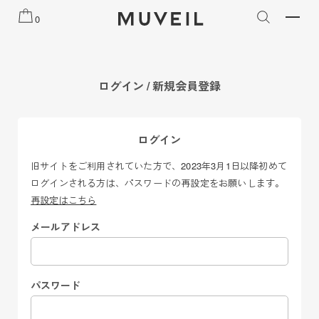
知らせ
2026 AUTUMN WINTER COLLECTION
2026 PRE
0
ログイン / 新規会員登録
ログイン
旧サイトをご利用されていた方で、2023年3月1日以降初めて
ログインされる方は、パスワードの再設定をお願いします。
再設定はこちら
メールアドレス
パスワード