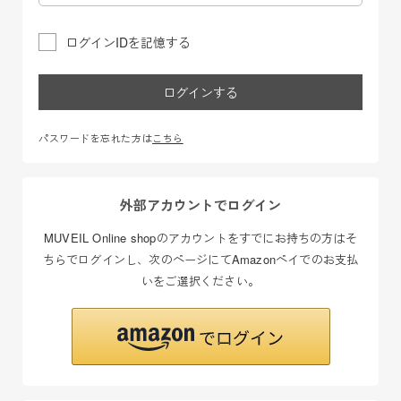
ログインIDを記憶する
ログインする
パスワードを忘れた方は
こちら
外部アカウントでログイン
MUVEIL Online shopのアカウントをすでにお持ちの方はそ
ちらでログインし、次のページにてAmazonペイでのお支払
いをご選択ください。