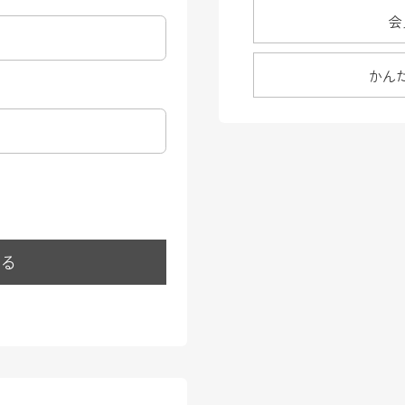
会
かん
する