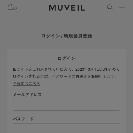
OLLECTION
夏季休業のお知らせ
0
ログイン / 新規会員登録
ログイン
旧サイトをご利用されていた方で、2023年3月1日以降初めて
ログインされる方は、パスワードの再設定をお願いします。
再設定はこちら
メールアドレス
パスワード