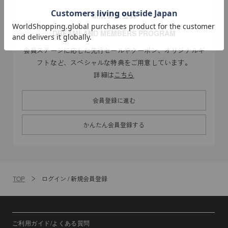
新規会員登録
DREAMLAND MEMBERS PROGRAM
会員ステージに応じた先行セールやクーポン、オリジナルギ
フトなど、スペシャルな特典をご用意しています。
詳細は
こちら
会員登録に進む
かんたん会員登録する
TOP
ログイン / 新規会員登録
ご利用ガイド/よくある質問