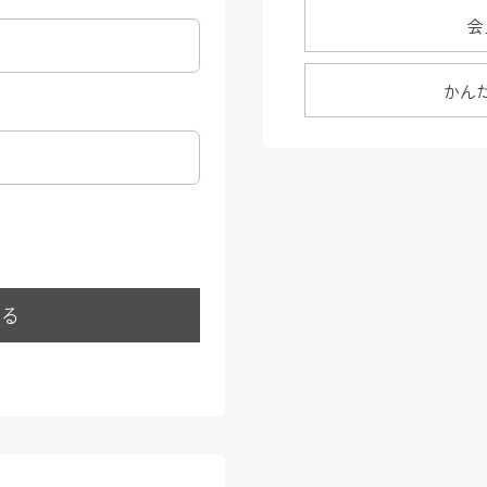
会
かん
する