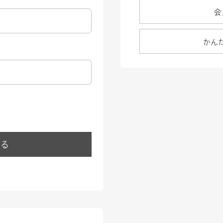
会
かん
する