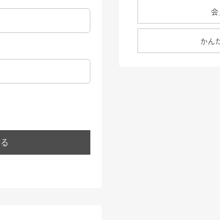
会
かん
する