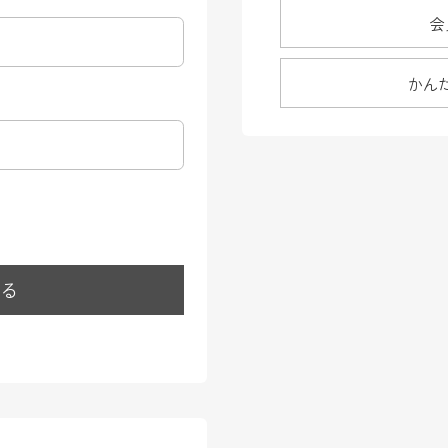
会
かん
する