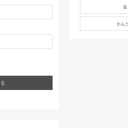
会
かん
する