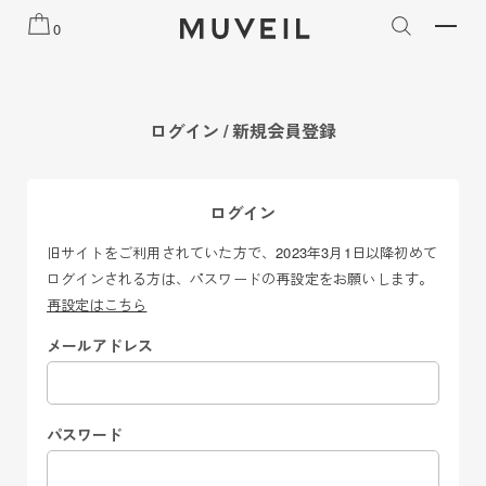
知らせ
2026 AUTUMN WINTER COLLECTION
2026 PRE
0
ログイン / 新規会員登録
ログイン
旧サイトをご利用されていた方で、2023年3月1日以降初めて
ログインされる方は、パスワードの再設定をお願いします。
再設定はこちら
メールアドレス
パスワード