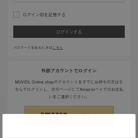
ログインIDを記憶する
ログインする
パスワードを忘れた方は
こちら
外部アカウントでログイン
MUVEIL Online shopのアカウントをすでにお持ちの方はそ
ちらでログインし、次のページにてAmazonペイでのお支払
いをご選択ください。