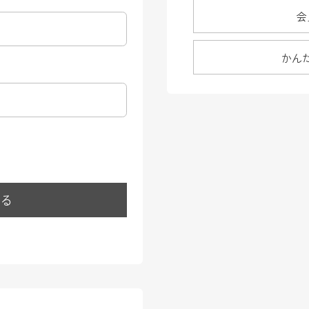
会
かん
する