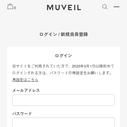
知らせ
2026 AUTUMN WINTER COLLECTION
2026 PRE
0
ログイン / 新規会員登録
ログイン
旧サイトをご利用されていた方で、2023年3月1日以降初めて
ログインされる方は、パスワードの再設定をお願いします。
再設定はこちら
メールアドレス
パスワード