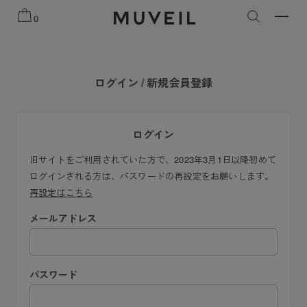
知らせ
2026 AUTUMN WINTER COLLECTION
2026 PRE
0
ログイン / 新規会員登録
ログイン
旧サイトをご利用されていた方で、2023年3月1日以降初めて
ログインされる方は、パスワードの再設定をお願いします。
再設定はこちら
メールアドレス
パスワード