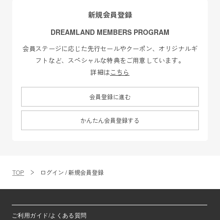
新規会員登録
DREAMLAND MEMBERS PROGRAM
会員ステージに応じた先行セールやクーポン、オリジナルギ
フトなど、スペシャルな特典をご用意しています。
詳細は
こちら
会員登録に進む
かんたん会員登録する
TOP
ログイン / 新規会員登録
ご利用ガイド/よくある質問