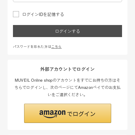
ログインIDを記憶する
ログインする
パスワードを忘れた方は
こちら
外部アカウントでログイン
MUVEIL Online shopのアカウントをすでにお持ちの方はそ
ちらでログインし、次のページにてAmazonペイでのお支払
いをご選択ください。