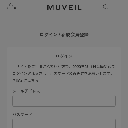
知らせ
2026 AUTUMN WINTER COLLECTION
2026 PRE
0
ログイン / 新規会員登録
ログイン
旧サイトをご利用されていた方で、2023年3月1日以降初めて
ログインされる方は、パスワードの再設定をお願いします。
再設定はこちら
メールアドレス
パスワード