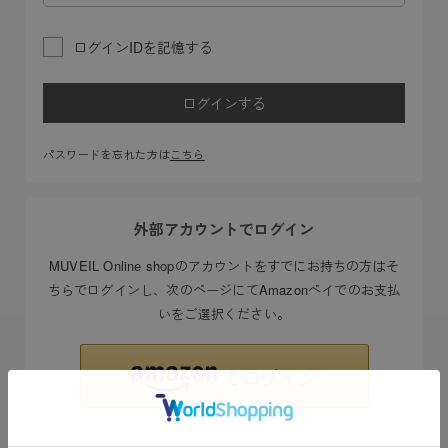
ログインIDを記憶する
ログインする
パスワードを忘れた方は
こちら
外部アカウントでログイン
MUVEIL Online shopのアカウントをすでにお持ちの方はそ
ちらでログインし、次のページにてAmazonペイでのお支払
いをご選択ください。