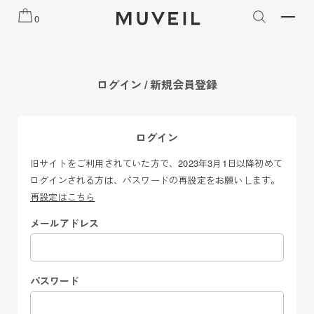
知らせ
2026 AUTUMN WINTER COLLECTION
2026 PRE
0
ログイン / 新規会員登録
ログイン
旧サイトをご利用されていた方で、2023年3月1日以降初めて
ログインされる方は、パスワードの再設定をお願いします。
再設定はこちら
メールアドレス
パスワード