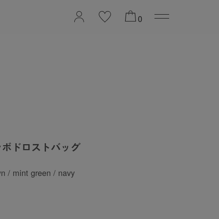
2026 PREFALL COL
0
ラボドロストバッグ
wn / mint green / navy