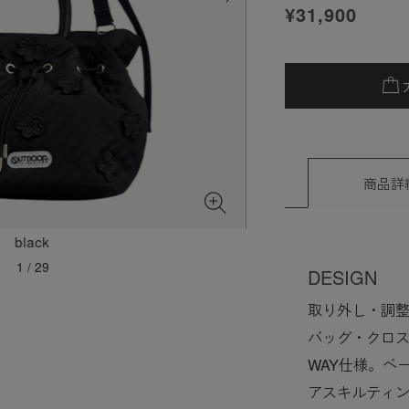
¥31,900
商品詳
black
1
/
29
DESIGN
取り外し・調
バッグ・クロ
WAY仕様。ベ
アスキルティ