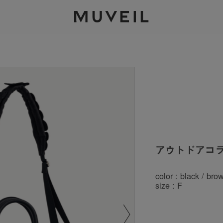
2026 AUTUMN WINTER COLLECTION
アウトドアコ
color : black / bro
size : F