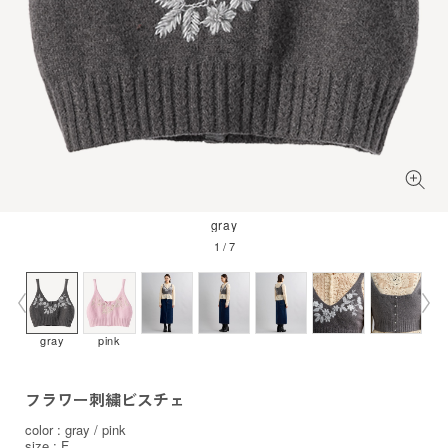
gray
1
/
7
gray
pink
フラワー刺繍ビスチェ
color : gray / pink
size : F