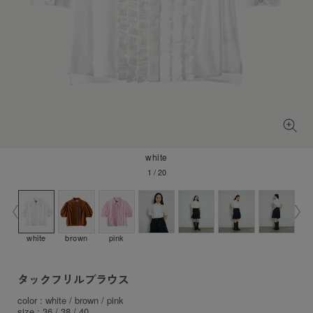
white
1
/
20
white
brown
pink
タックフリルブラウス
color : white / brown / pink
size : 36 / 38 / 40