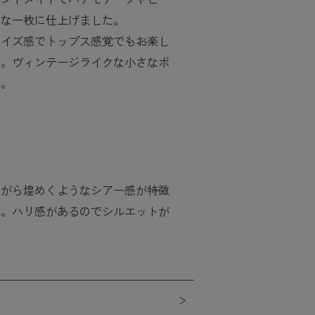
別な一枚に仕上げました。
サイズ感でトップス感覚でもお楽し
す。ヴィンテージライクな小さなボ
ト。
き
ながら煌めくようなシアー感が特徴
用。ハリ感があるのでシルエットが