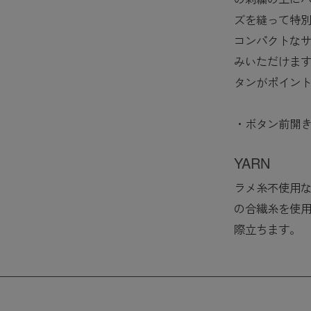
ズを縫って特
コンパクトな
みいただけま
タンがポイン
・ボタン前開
YARN
ラメ糸不使用
の合繊糸を使
際立ちます。