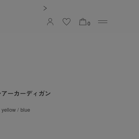
夏季休
0
シアーカーディガン
/ yellow / blue