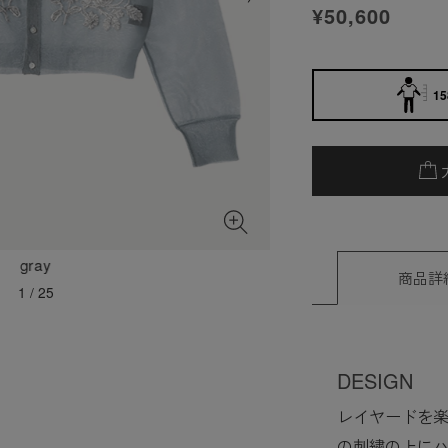
¥50,600
15
gray
商品詳
1
/
25
DESIGN
レイヤードを
の刺繍の上に