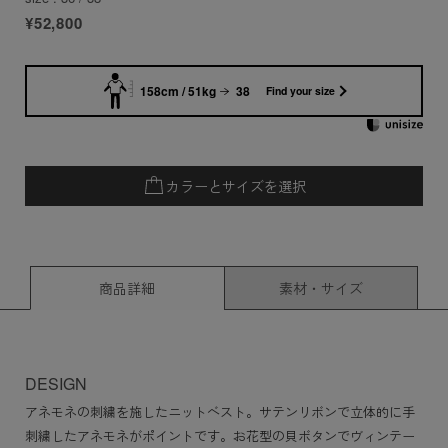
¥52,800
158cm / 51kg
38
Find your size
カラーとサイズを選択
商品詳細
素材・サイズ
DESIGN
アネモネの刺繍を施したニットベスト。サテンリボンで立体的に手
刺繍したアネモネがポイントです。お花型の貝ボタンでヴィンテー