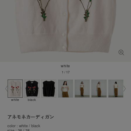
white
1
/
17
white
black
アネモネカーディガン
color : white / black
size : 36 / 38