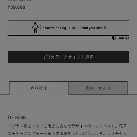
¥39,600
158cm / 51kg
38
Find your size
カラーとサイズを選択
商品詳細
素材・サイズ
DESIGN
ゴブラン柄をニットに落とし込んだデザインのニットベスト。花草
のモチーフにはモール糸で表情豊かに仕上げています。ラメ糸も入