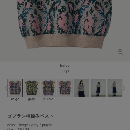
beige
1
/
17
beige
gray
purple
ゴブラン柄編みベスト
color : beige / gray / purple
size : 36 / 38