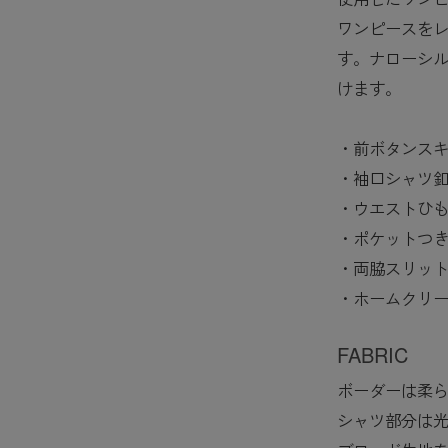
ワンピースを
す。ナローシ
けます。
・前ボタンス
・袖口シャツ
・ウエストひ
・ポケットつ
・両脇スリッ
・ホームクリ
FABRIC
ボーダーは柔
シャツ部分は