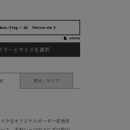
8cm / 51kg
38
Find your size
カラーとサイズを選択
細
素材・サイズ
ライクなオリジナルボーダー生地を
ピース。半袖シャツの上にポロ衿の