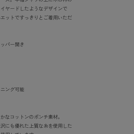
レイヤードしたようなデザインで
ルエットですっきりとご着用いただ
キッパー開き
釦
も
き
ト
ーニング可能
らかなコットンのポンチ素材。
光沢にも優れた上質な糸を使用した