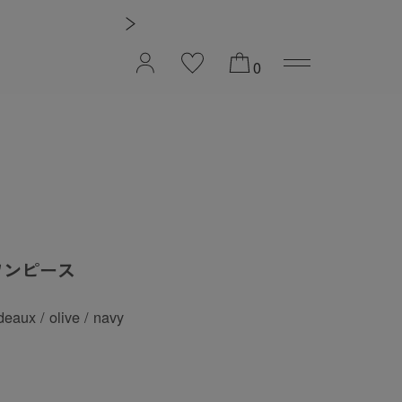
2026 PREFALL COLLECTION
0
ワンピース
deaux / olive / navy