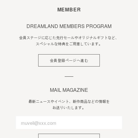
会員のみなさまへの通知
MEMBER
1. 本規約の変更のケース以外に当社が必要と判断した場合、
当社は、会員に対し随時必要な事項を通知します。
DREAMLAND MEMBERS PROGRAM
2. 前項の通知は、当サイト上に表示した時点で全ての会員に
会員ステージに応じた先行セールやオリジナルギフトなど、
通知したものとみなします。
スペシャルな特典をご用意しています。
会員登録について
会員登録ページへ進む
当サイトにおいてのご購入には会員登録が必要になります。
なお会員登録は無料です。
※ログインには、会員登録時に入力したメールアドレスおよ
びパスワードが必要になります。
MAIL MAGAZINE
会員のみなさまから提供された個人情報
最新ニュースやイベント、新作商品などの情報を
お送りいたします。
当サイトを利用するにあたって、会員の住所、電話番号、購
入履歴などの大切な個人情報がネットサーバ上に登録されま
すが、当社はその個人情報を適切かつ確実に管理するものと
し、法令などにより開示が求められる場合を除き、開示しな
いものとします。