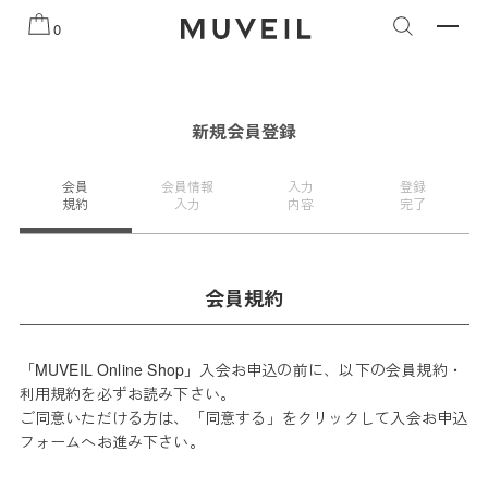
知らせ
2026 AUTUMN WINTER COLLECTION
2026 PRE
0
新規会員登録
会員
会員情報
入力
登録
規約
入力
内容
完了
会員規約
「MUVEIL Online Shop」入会お申込の前に、以下の会員規約・
利用規約を必ずお読み下さい。
ご同意いただける方は、「同意する」をクリックして入会お申込
フォームへお進み下さい。