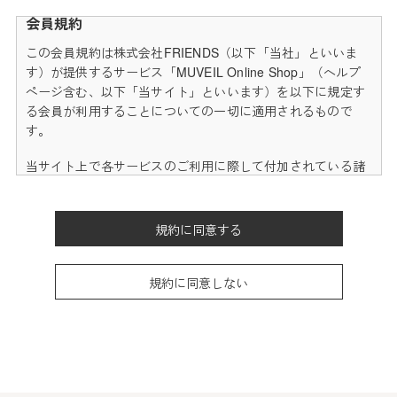
会員規約
この会員規約は株式会社FRIENDS（以下「当社」といいま
す）が提供するサービス「MUVEIL Online Shop」（ヘルプ
ページ含む、以下「当サイト」といいます）を以下に規定す
る会員が利用することについての一切に適用されるもので
す。
当サイト上で各サービスのご利用に際して付加されている諸
規定は、本規約の一部を構成しており、それらすべてを含め
たものが利用規約となっております。（ただし、一部他社サ
イトとリンクするサービスについては、当サイトのサポート
規約に同意する
範囲外となる為、各リンク先の規約に従うものとします）
本規約の変更にご注意下さい
規約に同意しない
1. 当社は、会員の了承を得ることなく本規約を随時変更する
ことができるものとし、会員はこれを承諾します。
2. 前項の変更については、当サイト上に1ヵ月間表示した時
点で、全ての会員が了承したものとみなします。