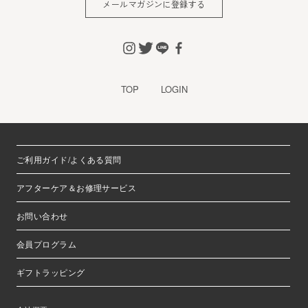
メールマガジンに登録する
※チャートなど一個人が特定できない範囲で集計する場合が
あります。
お客様からの会員登録を承認しない場合
会員登録の申し込みを当社が受けた際、架空の人物を登録し
TOP
LOGIN
た場合や、本人以外の第三者の会員登録をした場合、過去に
会員除名処分を受けたことがある場合など、当社が不適当と
判断した時は、その会員登録を承認しない場合があります。
また一度承認した会員であっても前述のいずれかであること
ご利用ガイド/よくある質問
が判明した場合は、ただちに承認を取り消させていただきま
す。
アフターケア＆お修理サービス
個人利用以外に転用、商用することを禁止します
お問い合わせ
当サイトを利用する会員は当サイトに掲載されているいかな
る情報もコピー、又は他へ転用することを禁止いたします。
会員プログラム
掲載内容について
ギフトラッピング
当社が提供する当サイトの掲載内容、営業内容は会員への通
知をすることなく、変更や中止することがあります。また当