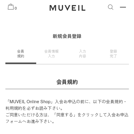
知らせ
2026 AUTUMN WINTER COLLECTION
2026 PRE
0
新規会員登録
会員
会員情報
入力
登録
規約
入力
内容
完了
会員規約
「MUVEIL Online Shop」入会お申込の前に、以下の会員規約・
利用規約を必ずお読み下さい。
ご同意いただける方は、「同意する」をクリックして入会お申込
フォームへお進み下さい。