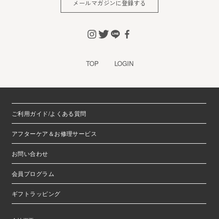
メールマガジンに登録する
※チャートなど一個人が特定できない範囲で集計する場合が
あります。
お客様からの会員登録を承認しない場合
会員登録の申し込みを当社が受けた際、架空の人物を登録し
TOP
LOGIN
た場合や、本人以外の第三者の会員登録をした場合、過去に
会員除名処分を受けたことがある場合など、当社が不適当と
判断した時は、その会員登録を承認しない場合があります。
また一度承認した会員であっても前述のいずれかであること
ご利用ガイド/よくある質問
が判明した場合は、ただちに承認を取り消させていただきま
す。
アフターケア＆お修理サービス
個人利用以外に転用、商用することを禁止します
お問い合わせ
当サイトを利用する会員は当サイトに掲載されているいかな
る情報もコピー、又は他へ転用することを禁止いたします。
会員プログラム
掲載内容について
ギフトラッピング
当社が提供する当サイトの掲載内容、営業内容は会員への通
知をすることなく、変更や中止することがあります。また当