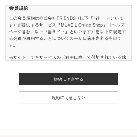
会員規約
この会員規約は株式会社FRIENDS（以下「当社」といいま
す）が提供するサービス「MUVEIL Online Shop」（ヘルプ
ページ含む、以下「当サイト」といいます）を以下に規定す
る会員が利用することについての一切に適用されるもので
す。
当サイト上で各サービスのご利用に際して付加されている諸
規定は、本規約の一部を構成しており、それらすべてを含め
たものが利用規約となっております。（ただし、一部他社サ
イトとリンクするサービスについては、当サイトのサポート
規約に同意する
範囲外となる為、各リンク先の規約に従うものとします）
本規約の変更にご注意下さい
規約に同意しない
1. 当社は、会員の了承を得ることなく本規約を随時変更する
ことができるものとし、会員はこれを承諾します。
2. 前項の変更については、当サイト上に1ヵ月間表示した時
点で、全ての会員が了承したものとみなします。