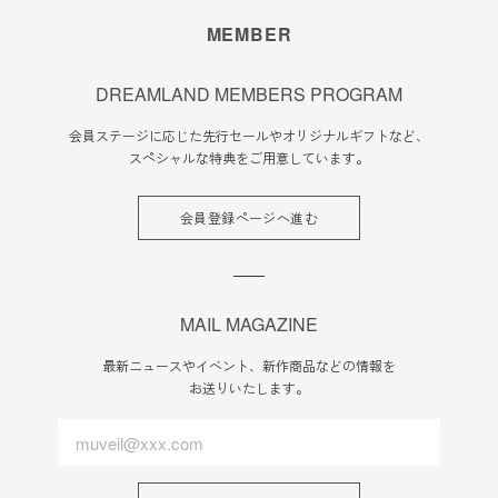
会員のみなさまへの通知
MEMBER
1. 本規約の変更のケース以外に当社が必要と判断した場合、
当社は、会員に対し随時必要な事項を通知します。
DREAMLAND MEMBERS PROGRAM
2. 前項の通知は、当サイト上に表示した時点で全ての会員に
会員ステージに応じた先行セールやオリジナルギフトなど、
通知したものとみなします。
スペシャルな特典をご用意しています。
会員登録について
会員登録ページへ進む
当サイトにおいてのご購入には会員登録が必要になります。
なお会員登録は無料です。
※ログインには、会員登録時に入力したメールアドレスおよ
びパスワードが必要になります。
MAIL MAGAZINE
会員のみなさまから提供された個人情報
最新ニュースやイベント、新作商品などの情報を
お送りいたします。
当サイトを利用するにあたって、会員の住所、電話番号、購
入履歴などの大切な個人情報がネットサーバ上に登録されま
すが、当社はその個人情報を適切かつ確実に管理するものと
し、法令などにより開示が求められる場合を除き、開示しな
いものとします。