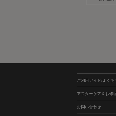
会員のみなさまから提供され
当サイトを利用するにあたって
ますが、当社はその個人情報を
しないものとします。
※チャートなど一個人が特定で
お客様からの会員登録を承認
会員登録の申し込みを当社が受
に会員除名処分を受けたことが
ご利用ガイド/よくあ
す。
また一度承認した会員であって
アフターケア＆お修
ます。
お問い合わせ
個人利用以外に転用、商用す