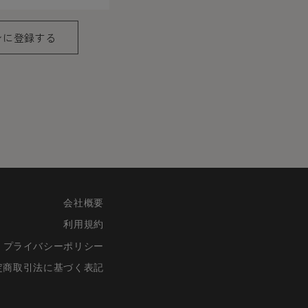
ンに登録する
報がネットサーバ上に登録され
が求められる場合を除き、開示
者の会員登録をした場合、過去
会社概要
登録を承認しない場合がありま
利用規約
に承認を取り消させていただき
プライバシーポリシー
定商取引法に基づく表記