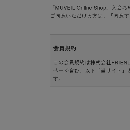
「MUVEIL Online Sho
ご同意いただける方は、「同意す
会員規約
この会員規約は株式会社FRIEND
ページ含む、以下「当サイト」
す。
当サイト上で各サービスのご利
めたものが利用規約となってお
ート範囲外となる為、各リンク
本規約の変更にご注意下さい