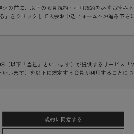
p」入会お申込の前に、以下の会員規約・利用規約を必ずお読み
る」をクリックして入会お申込フォームへお進み下さ
S（以下「当社」といいます）が提供するサービス「MUVEIL
といいます）を以下に規定する会員が利用することにつ
用に際して付加されている諸規定は、本規約の一部を構
ります。（ただし、一部他社サイトとリンクするサービ
先の規約に従うものとします）
規約に同意する