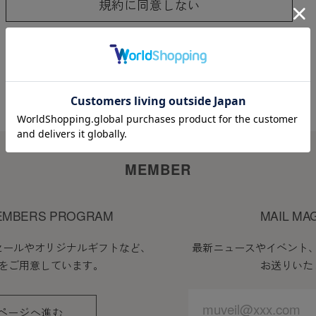
規約に同意しない
ことなく本規約を随時変更することができるものとし、
サイト上に1ヵ月間表示した時点で、全ての会員が了承
に当社が必要と判断した場合、当社は、会員に対し随時
に表示した時点で全ての会員に通知したものとみなしま
MEMBER
EMBERS PROGRAM
MAIL MA
会員登録が必要になります。
セールやオリジナルギフトなど、
最新ニュースやイベント
をご用意しています。
お送りいた
入力したメールアドレスおよびパスワードが必要になり
ページへ進む