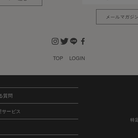
た個人情報
メールマガジ
、会員の住所、電話番号、購入履歴などの大切な個人情
適切かつ確実に管理するものとし、法令などにより開示
きない範囲で集計する場合があります。
TOP
LOGIN
しない場合
けた際、架空の人物を登録した場合や、本人以外の第三
ある場合など、当社が不適当と判断した時は、その会員
る質問
も前述のいずれかであることが判明した場合は、ただち
理サービス
特
ることを禁止します