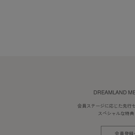
1. 当社は、会員の了承を得る
2. 前項の変更については、当
会員のみなさまへの通知
1. 本規約の変更のケース以外
2. 前項の通知は、当サイト上
会員登録について
DREAMLAND M
当サイトにおいてのご購入には
会員ステージに応じた先行
なお会員登録は無料です。
スペシャルな特典
※ログインには、会員登録時に
会員登録