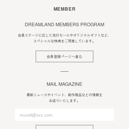
会員のみなさまへの通知
MEMBER
1. 本規約の変更のケース以外に当社が必要と判断した場合、
当社は、会員に対し随時必要な事項を通知します。
DREAMLAND MEMBERS PROGRAM
2. 前項の通知は、当サイト上に表示した時点で全ての会員に
会員ステージに応じた先行セールやオリジナルギフトなど、
通知したものとみなします。
スペシャルな特典をご用意しています。
会員登録について
会員登録ページへ進む
当サイトにおいてのご購入には会員登録が必要になります。
なお会員登録は無料です。
※ログインには、会員登録時に入力したメールアドレスおよ
びパスワードが必要になります。
MAIL MAGAZINE
会員のみなさまから提供された個人情報
最新ニュースやイベント、新作商品などの情報を
お送りいたします。
当サイトを利用するにあたって、会員の住所、電話番号、購
入履歴などの大切な個人情報がネットサーバ上に登録されま
すが、当社はその個人情報を適切かつ確実に管理するものと
し、法令などにより開示が求められる場合を除き、開示しな
いものとします。