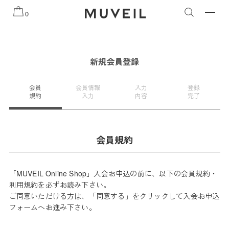
知らせ
2026 AUTUMN WINTER COLLECTION
2026 PRE
0
新規会員登録
会員
会員情報
入力
登録
規約
入力
内容
完了
会員規約
「MUVEIL Online Shop」入会お申込の前に、以下の会員規約・
利用規約を必ずお読み下さい。
ご同意いただける方は、「同意する」をクリックして入会お申込
フォームへお進み下さい。