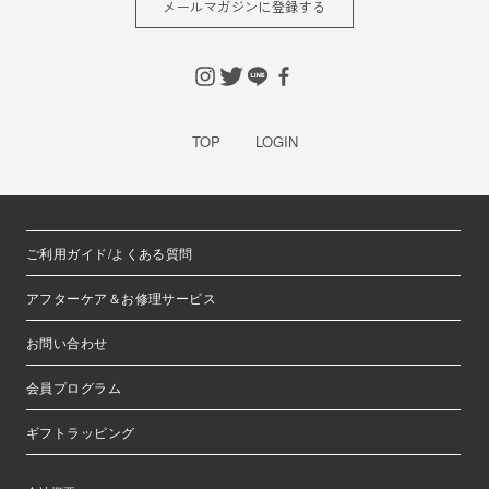
メールマガジンに登録する
※チャートなど一個人が特定できない範囲で集計する場合が
あります。
お客様からの会員登録を承認しない場合
会員登録の申し込みを当社が受けた際、架空の人物を登録し
TOP
LOGIN
た場合や、本人以外の第三者の会員登録をした場合、過去に
会員除名処分を受けたことがある場合など、当社が不適当と
判断した時は、その会員登録を承認しない場合があります。
また一度承認した会員であっても前述のいずれかであること
ご利用ガイド/よくある質問
が判明した場合は、ただちに承認を取り消させていただきま
す。
アフターケア＆お修理サービス
個人利用以外に転用、商用することを禁止します
お問い合わせ
当サイトを利用する会員は当サイトに掲載されているいかな
る情報もコピー、又は他へ転用することを禁止いたします。
会員プログラム
掲載内容について
ギフトラッピング
当社が提供する当サイトの掲載内容、営業内容は会員への通
知をすることなく、変更や中止することがあります。また当