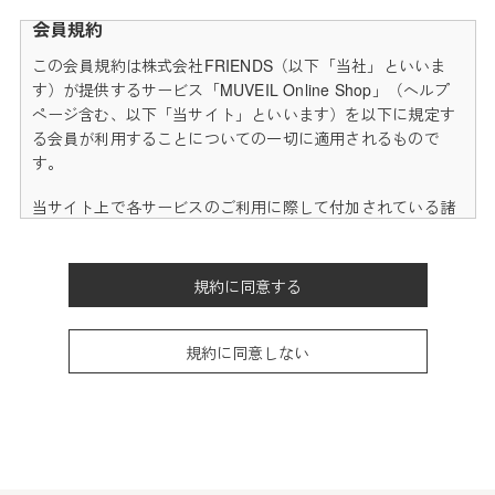
会員規約
この会員規約は株式会社FRIENDS（以下「当社」といいま
す）が提供するサービス「MUVEIL Online Shop」（ヘルプ
ページ含む、以下「当サイト」といいます）を以下に規定す
る会員が利用することについての一切に適用されるもので
す。
当サイト上で各サービスのご利用に際して付加されている諸
規定は、本規約の一部を構成しており、それらすべてを含め
たものが利用規約となっております。（ただし、一部他社サ
イトとリンクするサービスについては、当サイトのサポート
規約に同意する
範囲外となる為、各リンク先の規約に従うものとします）
本規約の変更にご注意下さい
規約に同意しない
1. 当社は、会員の了承を得ることなく本規約を随時変更する
ことができるものとし、会員はこれを承諾します。
2. 前項の変更については、当サイト上に1ヵ月間表示した時
点で、全ての会員が了承したものとみなします。