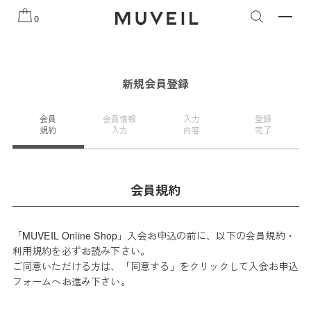
2026 AUTUMN WINTER COLLECTION
2026 PREFALL CO
0
新規会員登録
会員
会員情報
入力
登録
規約
入力
内容
完了
会員規約
「MUVEIL Online Shop」入会お申込の前に、以下の会員規約・
利用規約を必ずお読み下さい。
ご同意いただける方は、「同意する」をクリックして入会お申込
フォームへお進み下さい。