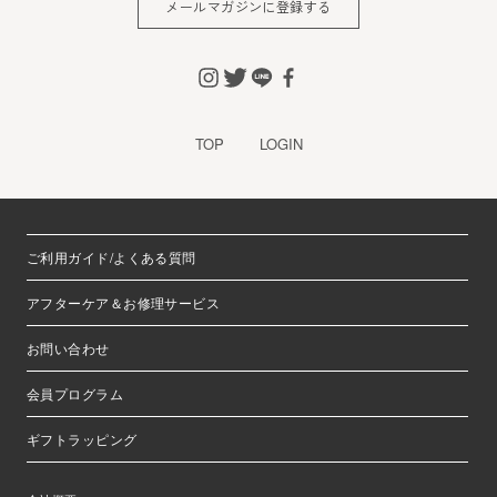
メールマガジンに登録する
※チャートなど一個人が特定できない範囲で集計する場合が
あります。
お客様からの会員登録を承認しない場合
会員登録の申し込みを当社が受けた際、架空の人物を登録し
TOP
LOGIN
た場合や、本人以外の第三者の会員登録をした場合、過去に
会員除名処分を受けたことがある場合など、当社が不適当と
判断した時は、その会員登録を承認しない場合があります。
また一度承認した会員であっても前述のいずれかであること
ご利用ガイド/よくある質問
が判明した場合は、ただちに承認を取り消させていただきま
す。
アフターケア＆お修理サービス
個人利用以外に転用、商用することを禁止します
お問い合わせ
当サイトを利用する会員は当サイトに掲載されているいかな
る情報もコピー、又は他へ転用することを禁止いたします。
会員プログラム
掲載内容について
ギフトラッピング
当社が提供する当サイトの掲載内容、営業内容は会員への通
知をすることなく、変更や中止することがあります。また当