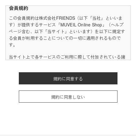
会員規約
この会員規約は株式会社FRIENDS（以下「当社」といいま
す）が提供するサービス「MUVEIL Online Shop」（ヘルプ
ページ含む、以下「当サイト」といいます）を以下に規定す
る会員が利用することについての一切に適用されるもので
す。
当サイト上で各サービスのご利用に際して付加されている諸
規定は、本規約の一部を構成しており、それらすべてを含め
たものが利用規約となっております。（ただし、一部他社サ
イトとリンクするサービスについては、当サイトのサポート
規約に同意する
範囲外となる為、各リンク先の規約に従うものとします）
本規約の変更にご注意下さい
規約に同意しない
1. 当社は、会員の了承を得ることなく本規約を随時変更する
ことができるものとし、会員はこれを承諾します。
2. 前項の変更については、当サイト上に1ヵ月間表示した時
点で、全ての会員が了承したものとみなします。