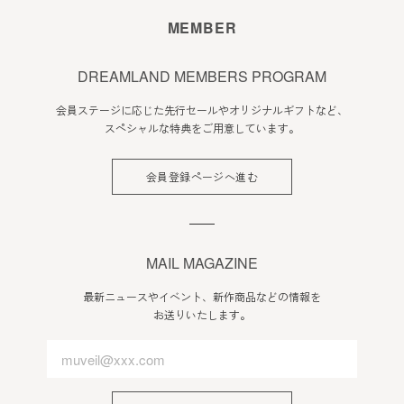
会員のみなさまへの通知
MEMBER
1. 本規約の変更のケース以外に当社が必要と判断した場合、
当社は、会員に対し随時必要な事項を通知します。
DREAMLAND MEMBERS PROGRAM
2. 前項の通知は、当サイト上に表示した時点で全ての会員に
会員ステージに応じた先行セールやオリジナルギフトなど、
通知したものとみなします。
スペシャルな特典をご用意しています。
会員登録について
会員登録ページへ進む
当サイトにおいてのご購入には会員登録が必要になります。
なお会員登録は無料です。
※ログインには、会員登録時に入力したメールアドレスおよ
びパスワードが必要になります。
MAIL MAGAZINE
会員のみなさまから提供された個人情報
最新ニュースやイベント、新作商品などの情報を
お送りいたします。
当サイトを利用するにあたって、会員の住所、電話番号、購
入履歴などの大切な個人情報がネットサーバ上に登録されま
すが、当社はその個人情報を適切かつ確実に管理するものと
し、法令などにより開示が求められる場合を除き、開示しな
いものとします。