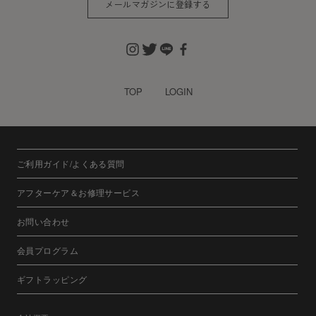
メールマガジンに登録する
※チャートなど一個人が特定できない範囲で集計する場合が
あります。
お客様からの会員登録を承認しない場合
会員登録の申し込みを当社が受けた際、架空の人物を登録し
TOP
LOGIN
た場合や、本人以外の第三者の会員登録をした場合、過去に
会員除名処分を受けたことがある場合など、当社が不適当と
判断した時は、その会員登録を承認しない場合があります。
また一度承認した会員であっても前述のいずれかであること
ご利用ガイド/よくある質問
が判明した場合は、ただちに承認を取り消させていただきま
す。
アフターケア＆お修理サービス
個人利用以外に転用、商用することを禁止します
お問い合わせ
当サイトを利用する会員は当サイトに掲載されているいかな
る情報もコピー、又は他へ転用することを禁止いたします。
会員プログラム
掲載内容について
ギフトラッピング
当社が提供する当サイトの掲載内容、営業内容は会員への通
知をすることなく、変更や中止することがあります。また当