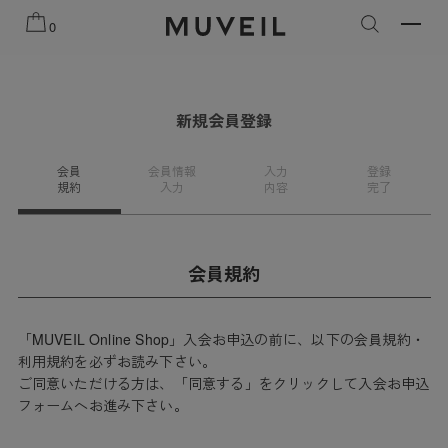
知らせ
2026 AUTUMN WINTER COLLECTION
2026 PRE
0
新規会員登録
会員
会員情報
入力
登録
規約
入力
内容
完了
会員規約
「MUVEIL Online Shop」入会お申込の前に、以下の会員規約・
利用規約を必ずお読み下さい。
ご同意いただける方は、「同意する」をクリックして入会お申込
フォームへお進み下さい。