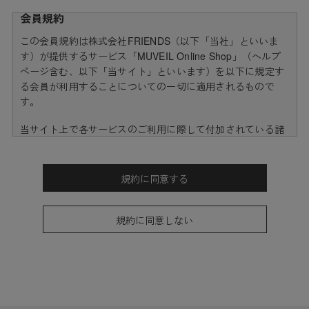
会員規約
この会員規約は株式会社FRIENDS（以下「当社」といいま
す）が提供するサービス「MUVEIL Online Shop」（ヘルプ
ページ含む、以下「当サイト」といいます）を以下に規定す
る会員が利用することについての一切に適用されるもので
す。
当サイト上で各サービスのご利用に際して付加されている諸
規定は、本規約の一部を構成しており、それらすべてを含め
たものが利用規約となっております。（ただし、一部他社サ
イトとリンクするサービスについては、当サイトのサポート
規約に同意する
範囲外となる為、各リンク先の規約に従うものとします）
本規約の変更にご注意下さい
規約に同意しない
1. 当社は、会員の了承を得ることなく本規約を随時変更する
ことができるものとし、会員はこれを承諾します。
2. 前項の変更については、当サイト上に1ヵ月間表示した時
点で、全ての会員が了承したものとみなします。