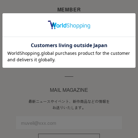
会員のみなさまへの通知
MEMBER
1. 本規約の変更のケース以外に当社が必要と判断した場合、
当社は、会員に対し随時必要な事項を通知します。
DREAMLAND MEMBERS PROGRAM
2. 前項の通知は、当サイト上に表示した時点で全ての会員に
会員ステージに応じた先行セールやオリジナルギフトなど、
通知したものとみなします。
スペシャルな特典をご用意しています。
会員登録について
会員登録ページへ進む
当サイトにおいてのご購入には会員登録が必要になります。
なお会員登録は無料です。
※ログインには、会員登録時に入力したメールアドレスおよ
びパスワードが必要になります。
MAIL MAGAZINE
会員のみなさまから提供された個人情報
最新ニュースやイベント、新作商品などの情報を
お送りいたします。
当サイトを利用するにあたって、会員の住所、電話番号、購
入履歴などの大切な個人情報がネットサーバ上に登録されま
すが、当社はその個人情報を適切かつ確実に管理するものと
し、法令などにより開示が求められる場合を除き、開示しな
いものとします。