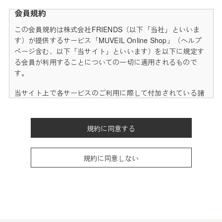
会員規約
この会員規約は株式会社FRIENDS（以下「当社」といいま
す）が提供するサービス「MUVEIL Online Shop」（ヘルプ
ページ含む、以下「当サイト」といいます）を以下に規定す
る会員が利用することについての一切に適用されるもので
す。
当サイト上で各サービスのご利用に際して付加されている諸
規定は、本規約の一部を構成しており、それらすべてを含め
たものが利用規約となっております。（ただし、一部他社サ
イトとリンクするサービスについては、当サイトのサポート
規約に同意する
範囲外となる為、各リンク先の規約に従うものとします）
本規約の変更にご注意下さい
規約に同意しない
1. 当社は、会員の了承を得ることなく本規約を随時変更する
ことができるものとし、会員はこれを承諾します。
2. 前項の変更については、当サイト上に1ヵ月間表示した時
点で、全ての会員が了承したものとみなします。