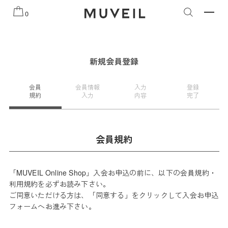
R COLLECTION
2026 PREFALL COLLECTION
夏季
0
新規会員登録
会員
会員情報
入力
登録
規約
入力
内容
完了
会員規約
「MUVEIL Online Shop」入会お申込の前に、以下の会員規約・
利用規約を必ずお読み下さい。
ご同意いただける方は、「同意する」をクリックして入会お申込
フォームへお進み下さい。