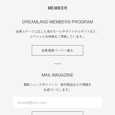
会員のみなさまへの通知
MEMBER
1. 本規約の変更のケース以外に当社が必要と判断した場合、
当社は、会員に対し随時必要な事項を通知します。
DREAMLAND MEMBERS PROGRAM
2. 前項の通知は、当サイト上に表示した時点で全ての会員に
会員ステージに応じた先行セールやオリジナルギフトなど、
通知したものとみなします。
スペシャルな特典をご用意しています。
会員登録について
会員登録ページへ進む
当サイトにおいてのご購入には会員登録が必要になります。
なお会員登録は無料です。
※ログインには、会員登録時に入力したメールアドレスおよ
びパスワードが必要になります。
MAIL MAGAZINE
会員のみなさまから提供された個人情報
最新ニュースやイベント、新作商品などの情報を
お送りいたします。
当サイトを利用するにあたって、会員の住所、電話番号、購
入履歴などの大切な個人情報がネットサーバ上に登録されま
すが、当社はその個人情報を適切かつ確実に管理するものと
し、法令などにより開示が求められる場合を除き、開示しな
いものとします。