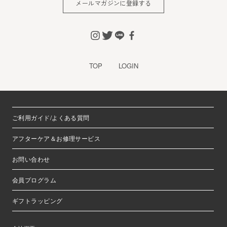
メールマガジンに登録する
※チャートなど一個人が特定できない範囲で集計する場合が
あります。
お客様からの会員登録を承認しない場合
会員登録の申し込みを当社が受けた際、架空の人物を登録し
TOP
LOGIN
た場合や、本人以外の第三者の会員登録をした場合、過去に
会員除名処分を受けたことがある場合など、当社が不適当と
判断した時は、その会員登録を承認しない場合があります。
また一度承認した会員であっても前述のいずれかであること
ご利用ガイド/よくある質問
が判明した場合は、ただちに承認を取り消させていただきま
す。
アフターケア＆お修理サービス
個人利用以外に転用、商用することを禁止します
お問い合わせ
当サイトを利用する会員は当サイトに掲載されているいかな
る情報もコピー、又は他へ転用することを禁止いたします。
会員プログラム
掲載内容について
ギフトラッピング
当社が提供する当サイトの掲載内容、営業内容は会員への通
知をすることなく、変更や中止することがあります。また当