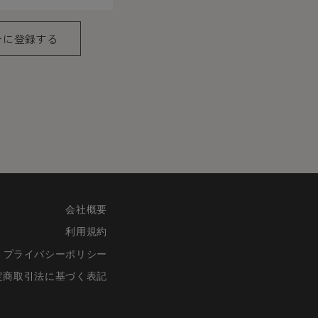
ンに登録する
報がネットサーバ上に登録され
が求められる場合を除き、開示
者の会員登録をした場合、過去
会社概要
登録を承認しない場合がありま
利用規約
に承認を取り消させていただき
プライバシーポリシー
定商取引法に基づく表記