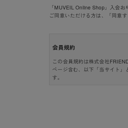
「MUVEIL Online Sho
ご同意いただける方は、「同意す
会員規約
この会員規約は株式会社FRIEND
ページ含む、以下「当サイト」
す。
当サイト上で各サービスのご利
めたものが利用規約となってお
ート範囲外となる為、各リンク
本規約の変更にご注意下さい