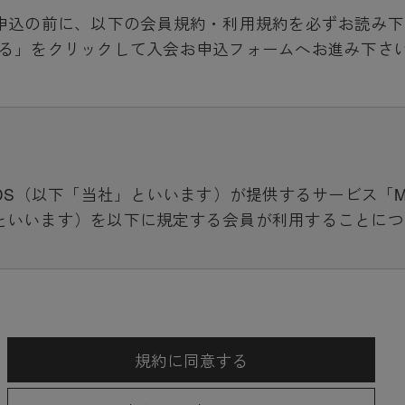
p」入会お申込の前に、以下の会員規約・利用規約を必ずお読み
る」をクリックして入会お申込フォームへお進み下さ
S（以下「当社」といいます）が提供するサービス「MUVEIL
といいます）を以下に規定する会員が利用することにつ
用に際して付加されている諸規定は、本規約の一部を構
ります。（ただし、一部他社サイトとリンクするサービ
先の規約に従うものとします）
規約に同意する