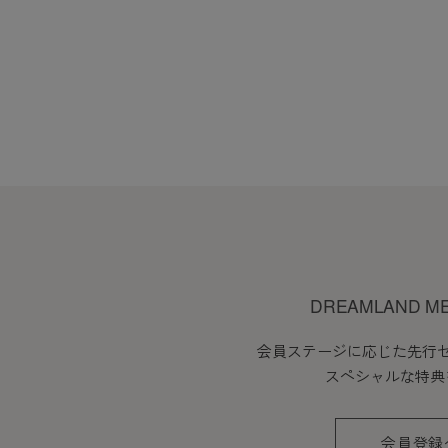
1. 当社は、会員の了承を得る
2. 前項の変更については、当
会員のみなさまへの通知
1. 本規約の変更のケース以外
2. 前項の通知は、当サイト上
会員登録について
DREAMLAND M
当サイトにおいてのご購入には
会員ステージに応じた先行
なお会員登録は無料です。
スペシャルな特典
※ログインには、会員登録時に
会員登録