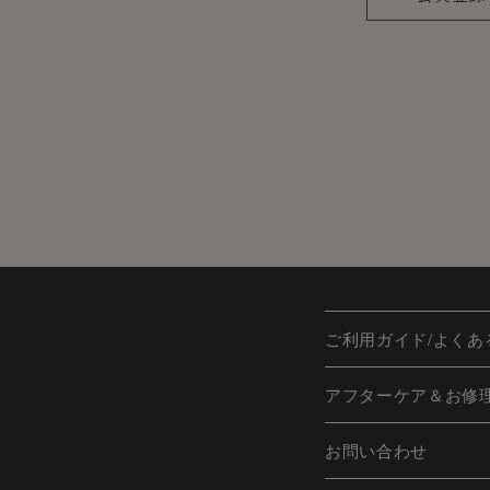
会員のみなさまから提供され
当サイトを利用するにあたって
ますが、当社はその個人情報を
しないものとします。
※チャートなど一個人が特定で
お客様からの会員登録を承認
会員登録の申し込みを当社が受
に会員除名処分を受けたことが
ご利用ガイド/よくあ
す。
また一度承認した会員であって
アフターケア＆お修
ます。
お問い合わせ
個人利用以外に転用、商用す