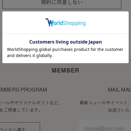
規約に同意しない
ことなく本規約を随時変更することができるものとし、
サイト上に1ヵ月間表示した時点で、全ての会員が了承
に当社が必要と判断した場合、当社は、会員に対し随時
に表示した時点で全ての会員に通知したものとみなしま
MEMBER
EMBERS PROGRAM
MAIL MA
会員登録が必要になります。
セールやオリジナルギフトなど、
最新ニュースやイベント
をご用意しています。
お送りいた
入力したメールアドレスおよびパスワードが必要になり
ページへ進む