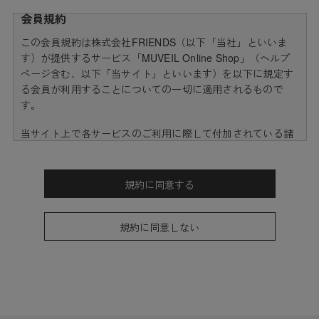
会員規約
この会員規約は株式会社FRIENDS（以下「当社」といいま
す）が提供するサービス「MUVEIL Online Shop」（ヘルプ
ページ含む、以下「当サイト」といいます）を以下に規定す
る会員が利用することについての一切に適用されるもので
す。
当サイト上で各サービスのご利用に際して付加されている諸
規定は、本規約の一部を構成しており、それらすべてを含め
たものが利用規約となっております。（ただし、一部他社サ
イトとリンクするサービスについては、当サイトのサポート
規約に同意する
範囲外となる為、各リンク先の規約に従うものとします）
本規約の変更にご注意下さい
規約に同意しない
1. 当社は、会員の了承を得ることなく本規約を随時変更する
ことができるものとし、会員はこれを承諾します。
2. 前項の変更については、当サイト上に1ヵ月間表示した時
点で、全ての会員が了承したものとみなします。