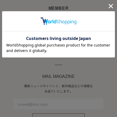
会員のみなさまへの通知
MEMBER
1. 本規約の変更のケース以外に当社が必要と判断した場合、
当社は、会員に対し随時必要な事項を通知します。
DREAMLAND MEMBERS PROGRAM
2. 前項の通知は、当サイト上に表示した時点で全ての会員に
会員ステージに応じた先行セールやオリジナルギフトなど、
通知したものとみなします。
スペシャルな特典をご用意しています。
会員登録について
会員登録ページへ進む
当サイトにおいてのご購入には会員登録が必要になります。
なお会員登録は無料です。
※ログインには、会員登録時に入力したメールアドレスおよ
びパスワードが必要になります。
MAIL MAGAZINE
会員のみなさまから提供された個人情報
最新ニュースやイベント、新作商品などの情報を
お送りいたします。
当サイトを利用するにあたって、会員の住所、電話番号、購
入履歴などの大切な個人情報がネットサーバ上に登録されま
すが、当社はその個人情報を適切かつ確実に管理するものと
し、法令などにより開示が求められる場合を除き、開示しな
いものとします。