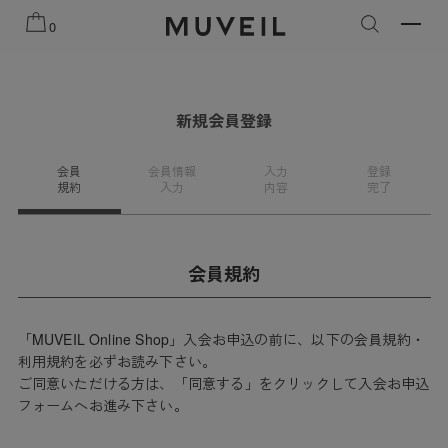
知らせ
2026 AUTUMN WINTER COLLECTION
2026 PRE
0
新規会員登録
会員
会員情報
入力
登録
規約
入力
内容
完了
会員規約
「MUVEIL Online Shop」入会お申込の前に、以下の会員規約・
利用規約を必ずお読み下さい。
ご同意いただける方は、「同意する」をクリックして入会お申込
フォームへお進み下さい。