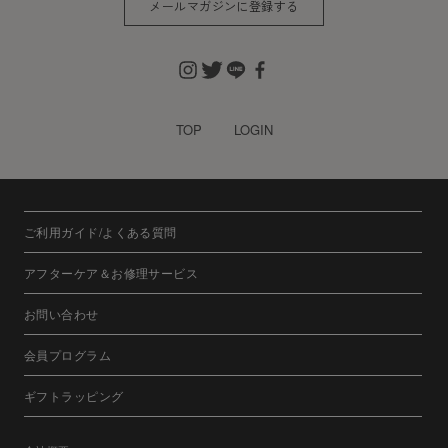
メールマガジンに登録する
※チャートなど一個人が特定できない範囲で集計する場合が
あります。
お客様からの会員登録を承認しない場合
会員登録の申し込みを当社が受けた際、架空の人物を登録し
TOP
LOGIN
た場合や、本人以外の第三者の会員登録をした場合、過去に
会員除名処分を受けたことがある場合など、当社が不適当と
判断した時は、その会員登録を承認しない場合があります。
また一度承認した会員であっても前述のいずれかであること
ご利用ガイド/よくある質問
が判明した場合は、ただちに承認を取り消させていただきま
す。
アフターケア＆お修理サービス
個人利用以外に転用、商用することを禁止します
お問い合わせ
当サイトを利用する会員は当サイトに掲載されているいかな
る情報もコピー、又は他へ転用することを禁止いたします。
会員プログラム
掲載内容について
ギフトラッピング
当社が提供する当サイトの掲載内容、営業内容は会員への通
知をすることなく、変更や中止することがあります。また当