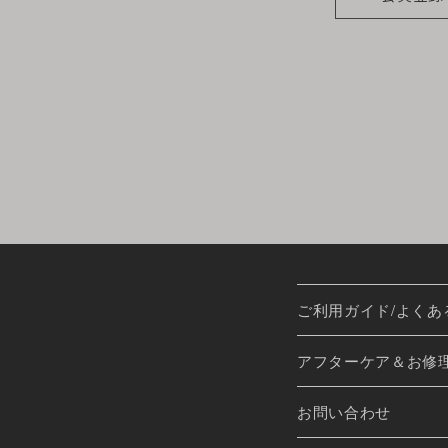
会員のみなさまから提供され
当サイトを利用するにあたって
ますが、当社はその個人情報を
しないものとします。
※チャートなど一個人が特定で
お客様からの会員登録を承認
会員登録の申し込みを当社が受
に会員除名処分を受けたことが
ご利用ガイド/よくあ
す。
また一度承認した会員であって
アフターケア＆お修
ます。
お問い合わせ
個人利用以外に転用、商用す