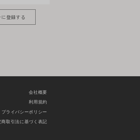
ンに登録する
報がネットサーバ上に登録され
が求められる場合を除き、開示
者の会員登録をした場合、過去
会社概要
登録を承認しない場合がありま
利用規約
に承認を取り消させていただき
プライバシーポリシー
定商取引法に基づく表記