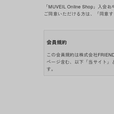
「MUVEIL Online Sho
ご同意いただける方は、「同意す
会員規約
この会員規約は株式会社FRIEND
ページ含む、以下「当サイト」
す。
当サイト上で各サービスのご利
めたものが利用規約となってお
ート範囲外となる為、各リンク
本規約の変更にご注意下さい