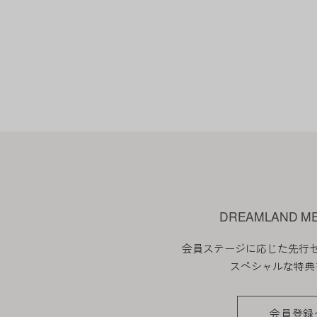
1. 当社は、会員の了承を得る
2. 前項の変更については、当
会員のみなさまへの通知
1. 本規約の変更のケース以外
2. 前項の通知は、当サイト上
会員登録について
DREAMLAND M
当サイトにおいてのご購入には
会員ステージに応じた先行
なお会員登録は無料です。
スペシャルな特典
※ログインには、会員登録時に
会員登録