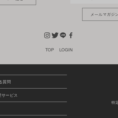
た個人情報
メールマガジ
、会員の住所、電話番号、購入履歴などの大切な個人情
適切かつ確実に管理するものとし、法令などにより開示
きない範囲で集計する場合があります。
TOP
LOGIN
しない場合
けた際、架空の人物を登録した場合や、本人以外の第三
ある場合など、当社が不適当と判断した時は、その会員
る質問
も前述のいずれかであることが判明した場合は、ただち
理サービス
特
ることを禁止します