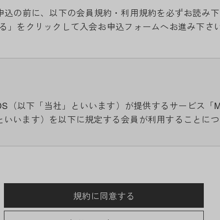
p」入会お申込の前に、以下の会員規約・利用規約を必ずお読み
る」をクリックして入会お申込フォームへお進み下さ
S（以下「当社」といいます）が提供するサービス「MUVEIL
といいます）を以下に規定する会員が利用することにつ
用に際して付加されている諸規定は、本規約の一部を構
ります。（ただし、一部他社サイトとリンクするサービ
先の規約に従うものとします）
規約に同意する