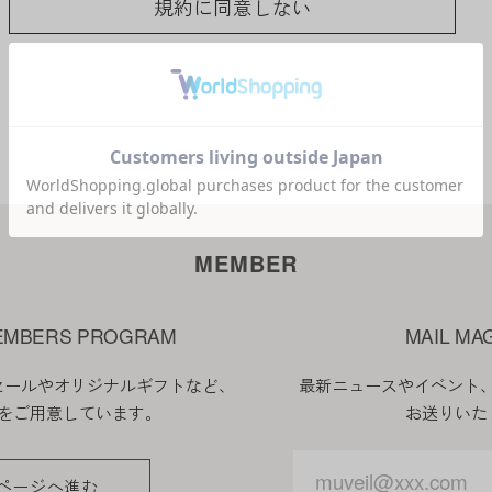
規約に同意しない
ことなく本規約を随時変更することができるものとし、
サイト上に1ヵ月間表示した時点で、全ての会員が了承
に当社が必要と判断した場合、当社は、会員に対し随時
に表示した時点で全ての会員に通知したものとみなしま
MEMBER
EMBERS PROGRAM
MAIL MA
会員登録が必要になります。
セールやオリジナルギフトなど、
最新ニュースやイベント
をご用意しています。
お送りいた
入力したメールアドレスおよびパスワードが必要になり
ページへ進む