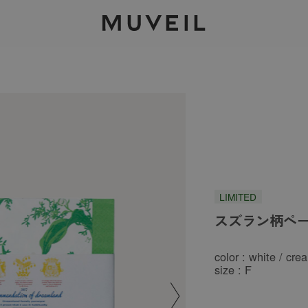
2026 AUTUMN WINTER COLLECTION
LIMITED
スズラン柄ペ
color : white / cre
size : F