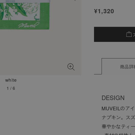
¥1,320
商品詳
white
1
/
6
DESIGN
MUVEILの
ナプキン。ス
華やかなティ