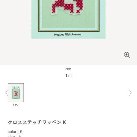
red
1
/
1
red
クロスステッチワッペン K
color : K
size : F