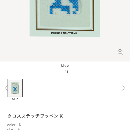
blue
1
/
1
blue
クロスステッチワッペン K
color : K
size : F