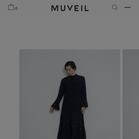
知らせ
2026 AUTUMN WINTER COLLECTION
2026 PRE
0