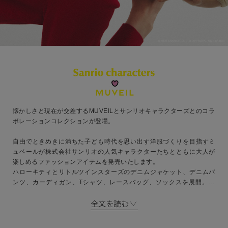
懐かしさと現在が交差するMUVEILとサンリオキャラクターズとのコラ
ボレーションコレクションが登場。
自由でときめきに満ちた子ども時代を思い出す洋服づくりを目指すミ
ュベールが株式会社サンリオの人気キャラクターたちとともに大人が
楽しめるファッションアイテムを発売いたします。
ハローキティとリトルツインスターズのデニムジャケット、デニムパ
ンツ、カーディガン、Tシャツ、レースバッグ、ソックスを展開。ま
た、MUVEILの永遠のミューズであるグランマチャームは、シナモロー
全文を読む
ル、ハローキティ、ポチャッコ、クロミの衣装を着て登場します。
オリジナルファブリックの制作やプリント、刺繍を重ねたりハンドの
温もりを添えたりと、こだわりを重ねた特別なアイテムを揃えまし