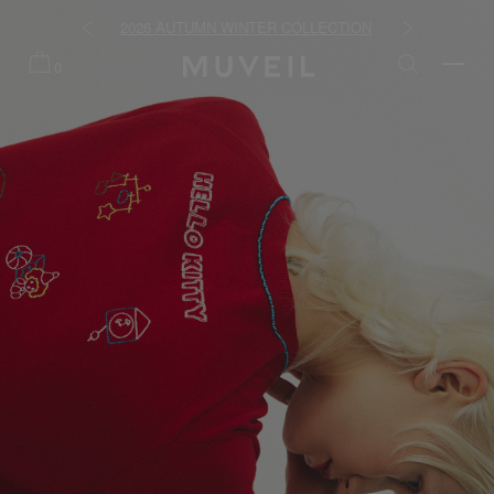
R COLLECTION
2026 PREFALL COLLECTION
夏季
0