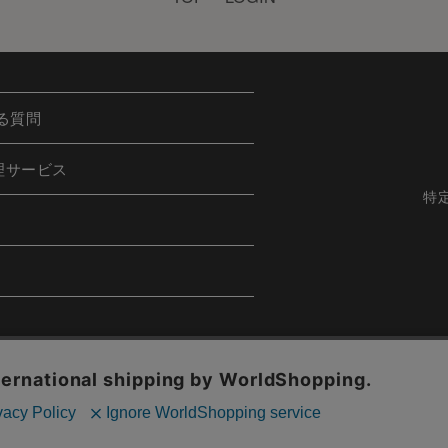
る質問
理サービス
特
h