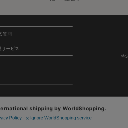
る質問
理サービス
特
h