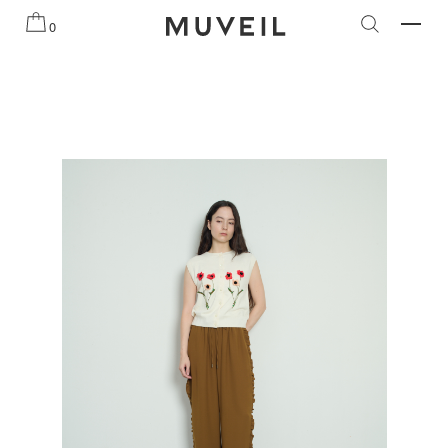
知らせ
2026 AUTUMN WINTER COLLECTION
2026 PRE
0