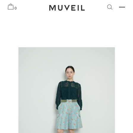
知らせ
2026 AUTUMN WINTER COLLECTION
2026 PRE
0