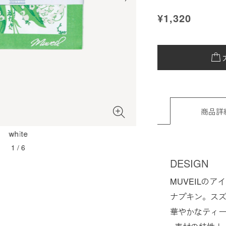
¥1,320
商品詳
white
1
/
6
DESIGN
MUVEILの
ナプキン。ス
華やかなティ