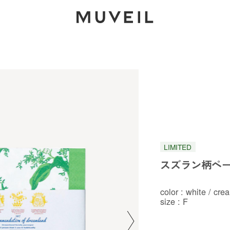
2026 AUTUMN WINTER COLLECTION
LIMITED
スズラン柄ペ
color : white / cre
size : F