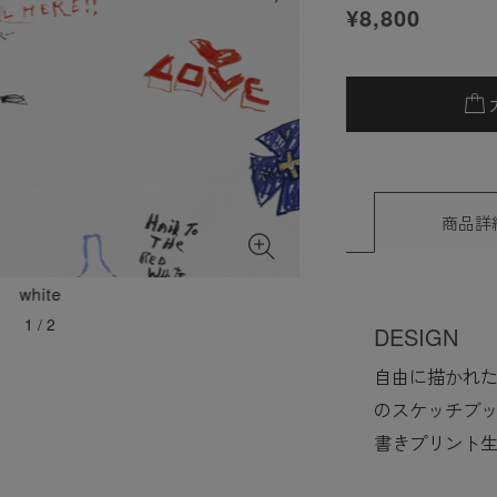
¥8,800
商品詳
white
1
/
2
DESIGN
自由に描かれ
のスケッチブ
書きプリント