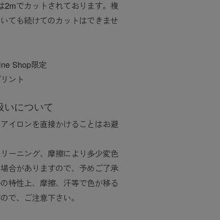
は2mでカットされております。複
だいても続けてのカットはできませ
ine Shop限定
プリント
扱いについて
へアイロンを直接かけることはお避
クリーニング、摩擦により多少変色
る場合がありますので、予めご了承
料の特性上、摩擦、汗等で色が移る
すので、ご注意下さい。