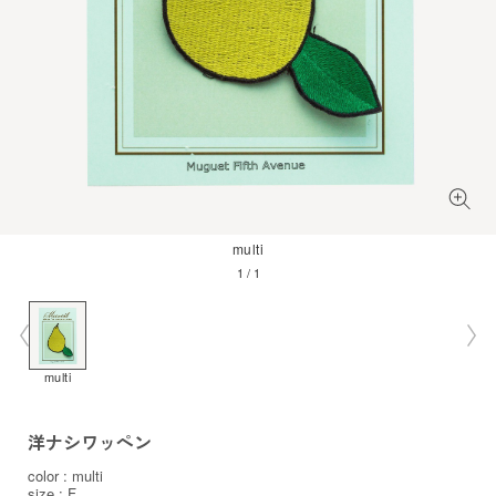
multi
1
/
1
multi
洋ナシワッペン
color : multi
size : F