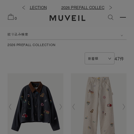
ER COLLECTION
2026 PREFALL COLLECTION
夏
0
絞り込み検索
2026 PREFALL COLLECTION
47件
新着順