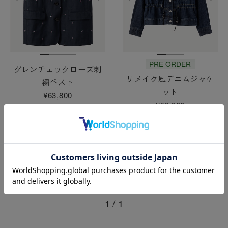
PRE ORDER
グレンチェックローズ刺
リメイク風デニムジャケ
繍ベスト
ット
¥63,800
¥53,900
1 /
1