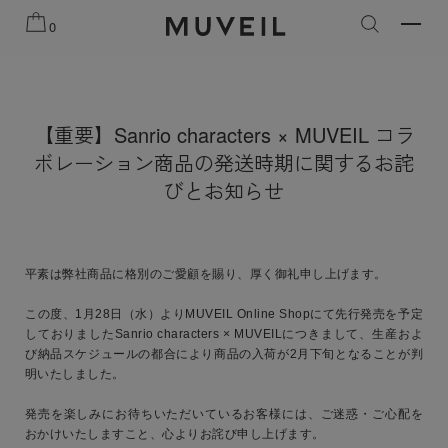
知らせ
2026 AUTUMN WINTER COLLECTION
2026 PRE
0
【重要】Sanrio characters × MUVEIL コラ
ボレーション商品の発送時期に関するお詫
びとお知らせ
平素は弊社商品に格別のご愛顧を賜り、厚く御礼申し上げます。
この度、1月28日（水）よりMUVEIL Online Shopにて先行発売を予定
しておりましたSanrio characters × MUVEILにつきまして、生産およ
び納品スケジュールの都合により商品の入荷が2月下旬となることが判
明いたしました。
発売を楽しみにお待ちいただいているお客様には、ご迷惑・ご心配を
おかけいたしますこと、心よりお詫び申し上げます。