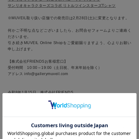
サンリオキャラクターズコラボ リトルツインスターズTシャツ
※MUVEIL取り扱い店舗での発売日は2月28日(土)に変更となります。
何かご不明な点などございましたら、お問合せフォームよりご連絡く
ださいませ。
引き続きMUVEIL Online Shopをご愛顧賜りますよう、心よりお願い
申し上げます。
【株式会社FRIENDSお客様窓口】
受付時間 10:00～19:00（土日祝、年末年始を除く）
アドレス info@gallerymuveil.com
令和8年1月15日 株式会社FRIENDS
TOP
【重要】Sanrio characters × MUVEIL コラボレーション商
品の発送時期に関するお詫びとお知らせ