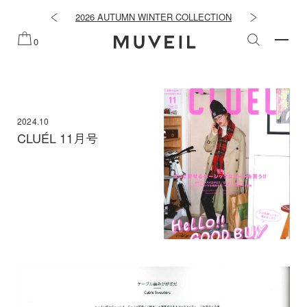
知らせ
2026 AUTUMN WINTER COLLECTION
2026 PRE
0
2024.10
CLUÉL 11月号